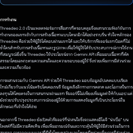
โหวตแล้ว
การทำงาน
Threadeo 2.0 เป็นแพลตฟอร์มการสื่อสารที่ครอบคลุมซึ่งผสานรวมฟังก์ชันการ
ทำงานของแชทเข้ากับการสร้างเนื้อหาแบบไดนามิกได้อย่างราบรื่น หัวใจหลักของ
Threadeo คือช่วยให้ผู้ใช้โต้ตอบผ่านแชทได้ และให้บริการฟีเจอร์แชทบ็อตที่ไม่
ซ้ำใครสำหรับการสร้างเนื้อหาและรูปภาพ เพื่อให้ผู้ใช้ได้รับประสบการณ์การใช้งาน
ที่สมบูรณ์ยิ่งขึ้น Threadeo ใช้ประโยชน์จาก Gemini API เพื่อมอบเนื้อหาที่คัด
สรรมาโดยเฉพาะตามความสนใจและความชอบของผู้ใช้ ซึ่งช่วยเพิ่มการมีส่วนร่วม
และความเกี่ยวข้อง
การผสานรวมกับ Gemini API ช่วยให้ Threadeo มอบข้อมูลอัปเดตแบบเรียล
ไทม์เกี่ยวกับแนวโน้มคริปโตเคอเรนซี ข้อมูลเชิงลึกทางการตลาด และโอกาสในการ
ลงทุนได้โดยตรงในการสนทนาผ่านแชท ฟีเจอร์นี้ไม่เพียงเพิ่มมูลค่าให้กับแอป แต่
ยังช่วยปรับปรุงประสบการณ์ของผู้ใช้ด้วยการแสดงข้อมูลที่เป็นประโยชน์ใน
ลักษณะที่เข้าถึงได้ง่าย
นอกจากนี้ Threadeo ยังเปิดตัวฟีเจอร์ที่น่าสนใจซึ่งจะแสดงอีโมจิ "น่าเบื่อ" บน
โพสต์ที่ไม่มีความคิดเห็น เพื่อเพิ่มอารมณ์ขันและกระตุ้นให้ผู้ใช้มีส่วนร่วมในการ
สนทนา การออกแบบแอปที่มีทั้งโหมดสว่างและโหมดมืดช่วยเพิ่มการมีส่วนร่วม