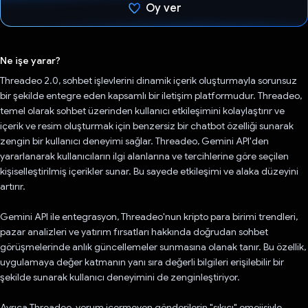
Oy ver
Oy verildi.
Ne işe yarar?
Threadeo 2.0, sohbet işlevlerini dinamik içerik oluşturmayla sorunsuz
bir şekilde entegre eden kapsamlı bir iletişim platformudur. Threadeo,
temel olarak sohbet üzerinden kullanıcı etkileşimini kolaylaştırır ve
içerik ve resim oluşturmak için benzersiz bir chatbot özelliği sunarak
zengin bir kullanıcı deneyimi sağlar. Threadeo, Gemini API'den
yararlanarak kullanıcıların ilgi alanlarına ve tercihlerine göre seçilen
kişiselleştirilmiş içerikler sunar. Bu sayede etkileşimi ve alaka düzeyini
artırır.
Gemini API ile entegrasyon, Threadeo'nun kripto para birimi trendleri,
pazar analizleri ve yatırım fırsatları hakkında doğrudan sohbet
görüşmelerinde anlık güncellemeler sunmasına olanak tanır. Bu özellik,
uygulamaya değer katmanın yanı sıra değerli bilgileri erişilebilir bir
şekilde sunarak kullanıcı deneyimini de zenginleştiriyor.
Ayrıca Threadeo, yorum içermeyen gönderilerin "sıkıcı" emojisiyle