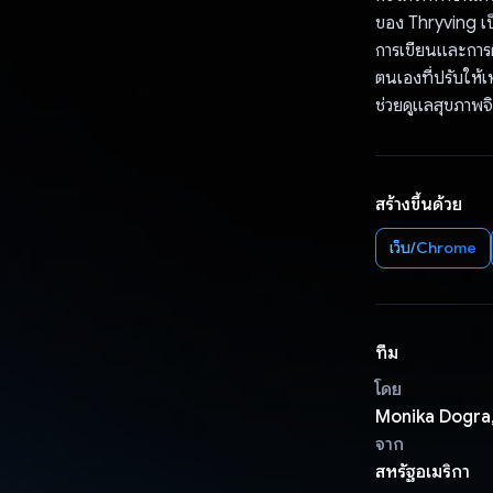
ของ Thryving เป็
การเขียนและการติ
ตนเองที่ปรับให้เห
ช่วยดูแลสุขภาพจ
สร้างขึ้นด้วย
เว็บ/Chrome
ทีม
โดย
Monika Dogra,
จาก
สหรัฐอเมริกา