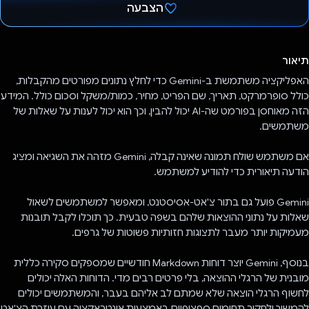
הצבעה
הצבעת!
תיאור
האפליקציה משתמשת ב-Gemini כדי לחלץ נתונים מפורטים מהקבלות,
כולל סופרמרקט, תאריך, שם הפריט, מחיר, כמות/משקל וסכום כולל. המידע
הזה מאוחסן בפורמט שה-AI יכול להבין, וכך הוא יכול לענות על שאלות של
משתמשים.
אם משתמש שולח תמונה שאינה קבלה, Gemini מזהה את השגיאה ומציג
הודעה תיאורית כדי להודיע למשתמש.
Gemini פועל גם בתור צ'אט-אסיסטנט, ומאפשר למשתמשים לשאול
שאלות על נתוני ההוצאות שלהם בשפה טבעית. כך תוכלו לקבל תובנות
מעמיקות יותר מעבר לתצוגות חזותיות פשוטות של גרפים.
בנוסף, Gemini יוצר דוחות Markdown חודשיים שמספקים סקירה כללית
מובנית של הרגלי ההוצאה, בלי פרטים רבים מדי. הדוחות האלה יכולים
לחשוף הרגלי הוצאה שלא שמתם לב אליהם בעבר, והמשתמשים יכולים
להמשיך ולחקור תחומים ספציפיים באמצעות אינטראקציה עם עוזרת הצ'אט