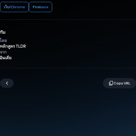
เว็บ/Chrome
Firebase
ทีม
โดย
หลักสูตร TLDR
จาก
อินเดีย