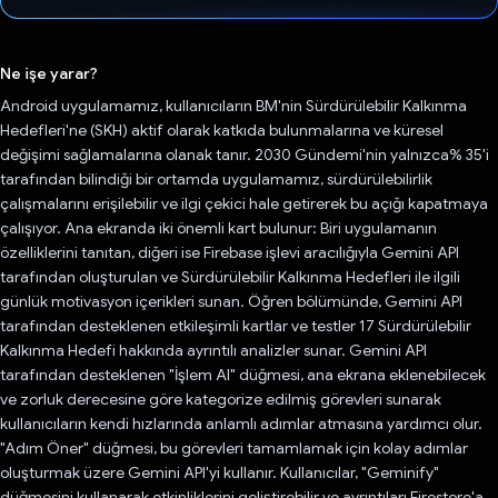
Oy verildi.
Ne işe yarar?
Android uygulamamız, kullanıcıların BM'nin Sürdürülebilir Kalkınma
Hedefleri'ne (SKH) aktif olarak katkıda bulunmalarına ve küresel
değişimi sağlamalarına olanak tanır. 2030 Gündemi'nin yalnızca% 35'i
tarafından bilindiği bir ortamda uygulamamız, sürdürülebilirlik
çalışmalarını erişilebilir ve ilgi çekici hale getirerek bu açığı kapatmaya
çalışıyor. Ana ekranda iki önemli kart bulunur: Biri uygulamanın
özelliklerini tanıtan, diğeri ise Firebase işlevi aracılığıyla Gemini API
tarafından oluşturulan ve Sürdürülebilir Kalkınma Hedefleri ile ilgili
günlük motivasyon içerikleri sunan. Öğren bölümünde, Gemini API
tarafından desteklenen etkileşimli kartlar ve testler 17 Sürdürülebilir
Kalkınma Hedefi hakkında ayrıntılı analizler sunar. Gemini API
tarafından desteklenen "İşlem Al" düğmesi, ana ekrana eklenebilecek
ve zorluk derecesine göre kategorize edilmiş görevleri sunarak
kullanıcıların kendi hızlarında anlamlı adımlar atmasına yardımcı olur.
"Adım Öner" düğmesi, bu görevleri tamamlamak için kolay adımlar
oluşturmak üzere Gemini API'yi kullanır. Kullanıcılar, "Geminify"
düğmesini kullanarak etkinliklerini geliştirebilir ve ayrıntıları Firestore'a