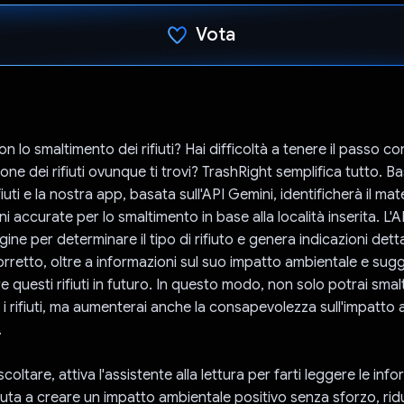
Vota
Ho votato
on lo smaltimento dei rifiuti? Hai difficoltà a tenere il passo con
ione dei rifiuti ovunque ti trovi? TrashRight semplifica tutto. B
iuti e la nostra app, basata sull'API Gemini, identificherà il mate
oni accurate per lo smaltimento in base alla località inserita. L'
gine per determinare il tipo di rifiuto e genera indicazioni dett
rretto, oltre a informazioni sul suo impatto ambientale e sug
re questi rifiuti in futuro. In questo modo, non solo potrai smal
i rifiuti, ma aumenterai anche la consapevolezza sull'impatto 
.
coltare, attiva l'assistente alla lettura per farti leggere le info
iuta a creare un impatto ambientale positivo senza sforzo, ridu