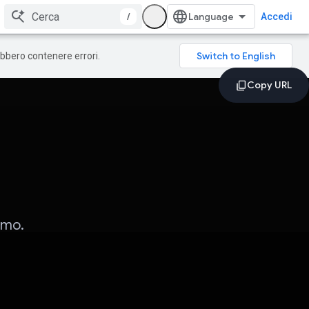
/
Accedi
rebbero contenere errori.
timo.