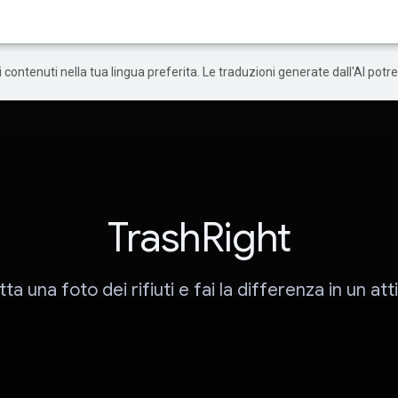
 i contenuti nella tua lingua preferita. Le traduzioni generate dall'AI pot
TrashRight
ta una foto dei rifiuti e fai la differenza in un at