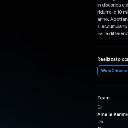
in discarica e
ridurre le 10 m
anno. Adottando
si accumulano 
Fai la differen
Realizzato co
Web/Chrome
Team
Di
Amelie Kamm
Da