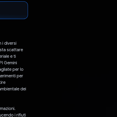
 i diversi
asta scattare
riale e ti
API Gemini
agliate per lo
gerimenti per
tire
ambientale dei
rmazioni.
cendo i rifiuti