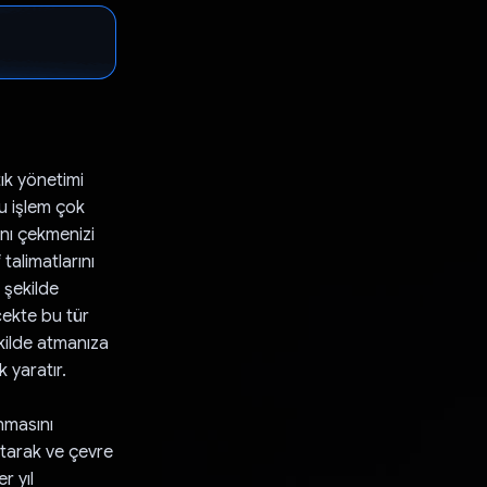
ık yönetimi
u işlem çok
nı çekmenizi
talimatlarını
 şekilde
ecekte bu tür
ekilde atmanıza
k yaratır.
unmasını
ltarak ve çevre
r yıl