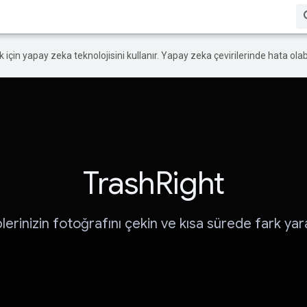
ek için yapay zeka teknolojisini kullanır. Yapay zeka çevirilerinde hata olabi
TrashRight
lerinizin fotoğrafını çekin ve kısa sürede fark yara