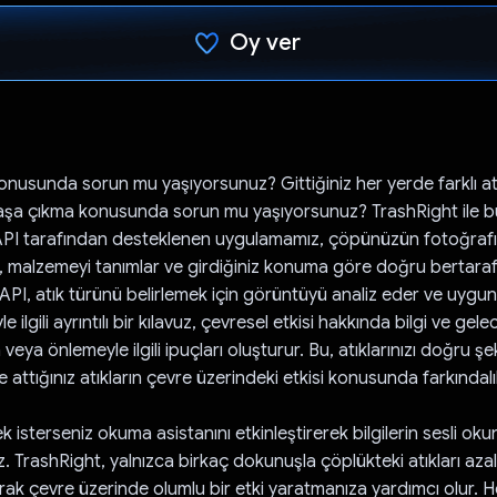
Oy ver
Oy verildi.
onusunda sorun mu yaşıyorsunuz? Gittiğiniz her yerde farklı at
başa çıkma konusunda sorun mu yaşıyorsunuz? TrashRight ile b
API tarafından desteklenen uygulamamız, çöpünüzün fotoğrafı
, malzemeyi tanımlar ve girdiğiniz konuma göre doğru bertaraf 
API, atık türünü belirlemek için görüntüyü analiz eder ve uygun
 ilgili ayrıntılı bir kılavuz, çevresel etkisi hakkında bilgi ve gel
 veya önlemeyle ilgili ipuçları oluşturur. Bu, atıklarınızı doğru ş
e attığınız atıkların çevre üzerindeki etkisi konusunda farkındalı
mek isterseniz okuma asistanını etkinleştirerek bilgilerin sesli ok
iz. TrashRight, yalnızca birkaç dokunuşla çöplükteki atıkları aza
ırarak çevre üzerinde olumlu bir etki yaratmanıza yardımcı olur. He