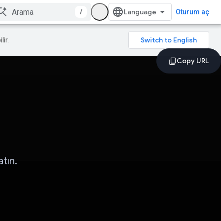
/
Oturum aç
lir.
tın.