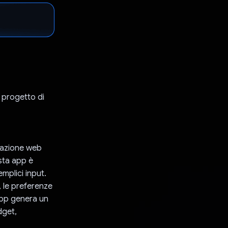
o progetto di
icazione web
esta app è
mplici input.
, le preferenze
'app genera un
dget,