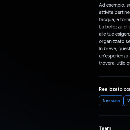
Ad esempio, se 
attività perti
l'acqua, e forn
La bellezza di 
alle tue esige
organizzato se
In breve, quest
un'esperienza d
troverai utile 
Realizzato co
Nessuna
Team