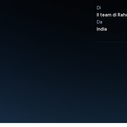
Di
Il team di Rah
Da
India