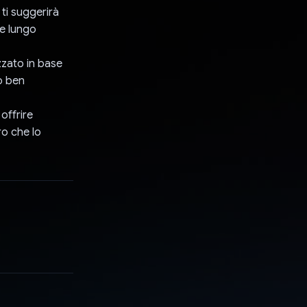
 ti suggerirà
le lungo
zzato in base
o ben
offrire
ro che lo