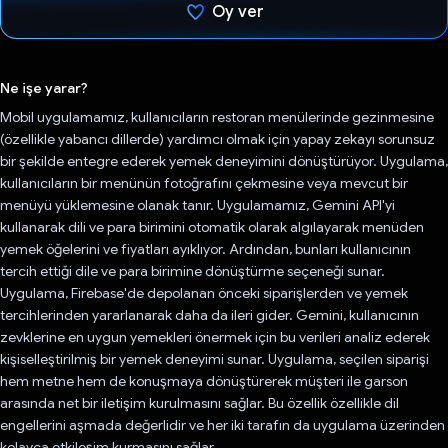
Oy ver
Oy verildi.
Ne işe yarar?
Mobil uygulamamız, kullanıcıların restoran menülerinde gezinmesine
(özellikle yabancı dillerde) yardımcı olmak için yapay zekayı sorunsuz
bir şekilde entegre ederek yemek deneyimini dönüştürüyor. Uygulama,
kullanıcıların bir menünün fotoğrafını çekmesine veya mevcut bir
menüyü yüklemesine olanak tanır. Uygulamamız, Gemini API'yi
kullanarak dili ve para birimini otomatik olarak algılayarak menüden
yemek öğelerini ve fiyatları ayıklıyor. Ardından, bunları kullanıcının
tercih ettiği dile ve para birimine dönüştürme seçeneği sunar.
Uygulama, Firebase'de depolanan önceki siparişlerden ve yemek
tercihlerinden yararlanarak daha da ileri gider. Gemini, kullanıcının
zevklerine en uygun yemekleri önermek için bu verileri analiz ederek
kişiselleştirilmiş bir yemek deneyimi sunar. Uygulama, seçilen siparişi
hem metne hem de konuşmaya dönüştürerek müşteri ile garson
arasında net bir iletişim kurulmasını sağlar. Bu özellik özellikle dil
engellerini aşmada değerlidir ve her iki tarafın da uygulama üzerinden
kolayca etkileşim kurmasını sağlar.