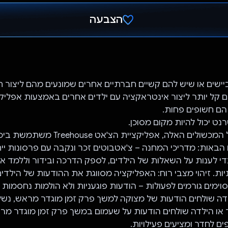
הצבעה
הצבעת!
ישים או שיש להם קשיים חברתיים אחרים שמונעים מהם ליצור ח
 קל יותר ליצור אינטראקציה עם ילדים אחרים באמצעות אפליק
הם חשופים פחות.
נט יכול להיות מקום מסוכן.
כדי להתגבר על המכשולים האלה, אפליקציית הצ'אט se
דרכים הבאות: מדריכי המחנה – צ'אטבוטים זכר ונקבה עם פרסונות ייח
י לענות על השאלות של הילדים, לספק הדרכה ובידור וללמד א
יות. זיהוי מצבי רוח: האפליקציה מסווגת את ההודעות של הילדים
וימים גורמים לפעולות – הודעות פוגעניות ולא הולמות נחסמות בא
לדה שולחים הודעות של מצוקה למשך פרק זמן מוגדר מראש, נש
 או הילדה שולחים הודעות על שעמום במשך פרק זמן מוגדר מרא
 לחדר ומציעים פעילויות.