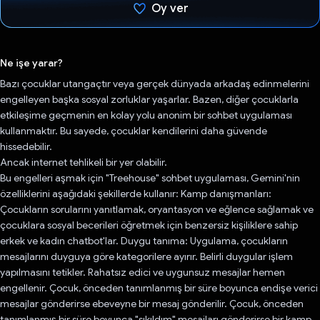
Oy ver
Oy verildi.
Ne işe yarar?
Bazı çocuklar utangaçtır veya gerçek dünyada arkadaş edinmelerini
engelleyen başka sosyal zorluklar yaşarlar. Bazen, diğer çocuklarla
etkileşime geçmenin en kolay yolu anonim bir sohbet uygulaması
kullanmaktır. Bu sayede, çocuklar kendilerini daha güvende
hissedebilir.
Ancak internet tehlikeli bir yer olabilir.
Bu engelleri aşmak için "Treehouse" sohbet uygulaması, Gemini'nin
özelliklerini aşağıdaki şekillerde kullanır: Kamp danışmanları:
Çocukların sorularını yanıtlamak, oryantasyon ve eğlence sağlamak ve
çocuklara sosyal becerileri öğretmek için benzersiz kişiliklere sahip
erkek ve kadın chatbot'lar. Duygu tanıma: Uygulama, çocukların
mesajlarını duyguya göre kategorilere ayırır. Belirli duygular işlem
yapılmasını tetikler. Rahatsız edici ve uygunsuz mesajlar hemen
engellenir. Çocuk, önceden tanımlanmış bir süre boyunca endişe verici
mesajlar gönderirse ebeveyne bir mesaj gönderilir. Çocuk, önceden
tanımlanmış bir süre boyunca "sıkıldım" mesajları gönderirse bir kamp