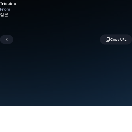
Tricubic
From
일본