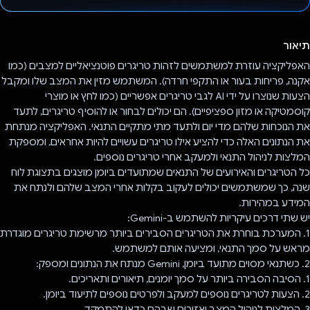
הצבעת!
תיאור
האפליקציה עוזרת למשתמשים לזהות טריגרים פוטנציאליים למצבים (כמו
אקנה, פריחות בעור או התקפי חרדה). המשתמש מזין את המצב שלו ומקבל
הצעות שנוצרו על ידי AI לגבי טריגרים אפשריים (כמו לחץ או מוצרי
קוסמטיקה או מזון ספציפיים). הם יכולים לבחור או להוסיף טריגרים, לתעד
את הנוכחות שלהם מדי יום ולתעד מתי מתקיים התנאי. האפליקציה מנתחת
את הנתונים האלה כדי להציע אילו טריגרים עשויים להיות אחראים, ומספקת
המלצות לניהול התנאי ולמעקב אחרי טריגרים נוספים.
כל הטריגרים והאירועים של התנאים שמתועדים ביומן מוצגים בתצוגת לוח
שנה, כך שמשתמשים יכולים לעקוב בקלות אחרי המצב שלהם ולנתח את
המידע במהירות.
יש שתי דרכים עיקריות להשתמש ב-Gemini:
1. המערכת בוחרת את הטריגרים הסבירים ביותר מרשימת טריגרים מוגדרת
מראש על סמך התנאי, ומציעה אותם למשתמש.
2. כשתנאי מסוים מתועד ביומן, Gemini מנתח את הנתונים ומספק:
1. הסיבה הסבירה ביותר על סמך יומנים, תיאורים ותאריכים.
2. הצעות לטריגרים נוספים למעקב ולפרטים נוספים לתיעוד ביומן.
3. המלצות לניהול המצב ואזורים שבהם כדאי להתמקד.