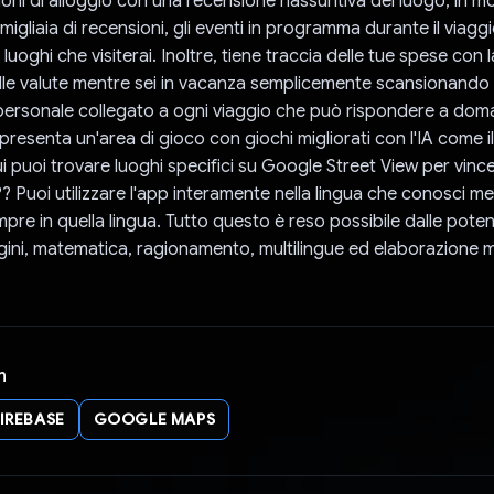
zioni di alloggio con una recensione riassuntiva del luogo, in 
igliaia di recensioni, gli eventi in programma durante il viaggi
 luoghi che visiterai. Inoltre, tiene traccia delle tue spese con
le valute mentre sei in vacanza semplicemente scansionando l
personale collegato a ogni viaggio che può rispondere a dom
presenta un'area di gioco con giochi migliorati con l'IA come i
 puoi trovare luoghi specifici su Google Street View per vince
? Puoi utilizzare l'app interamente nella lingua che conosci meg
re in quella lingua. Tutto questo è reso possibile dalle potent
gini, matematica, ragionamento, multilingue ed elaborazione m
n
FIREBASE
GOOGLE MAPS