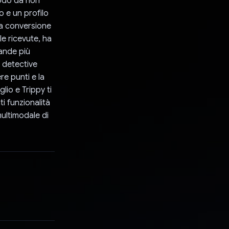
modo da non
o e un profilo
 la conversione
e ricevute, ha
ande più
l detective
re punti e la
lio e Trippy ti
i funzionalità
ultimodale di