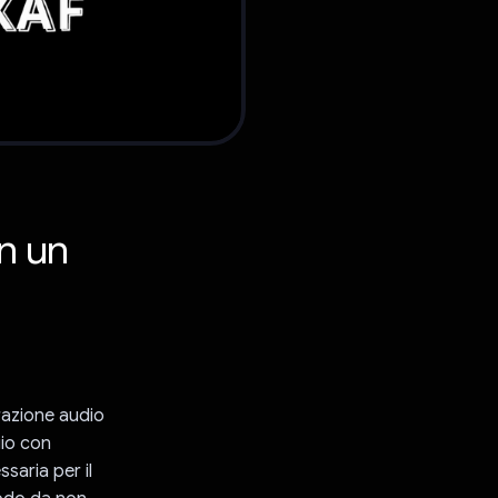
on un
trazione audio
gio con
saria per il