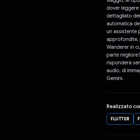
viaggio, le op
dover leggere m
dettagliato dei
automatica del
un assistente 
approfondite, 
Wanderer in cui
parte migliore?
risponderà semp
audio, di imma
Gemini.
Realizzato co
FLUTTER