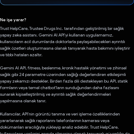
Oy verildi.
Ne işe yarar?
Trust HelpCare, Trustee Drugs Inc. tarafından geliştirilmiş bir sağlık
yapay zeka asistanı. Gemini AI API'yi kullanan uygulamamız,
kullanıcıların acil durumlarda doktorlarla paylaşabilecekleri ayrıntılı
sağlık özetleri oluşturmasına olanak tanıyarak hasta bakımını iyileştirir
ve tıbbi hataları azaltır.
Gemini AI API, fitness, beslenme, kronik hastalık yönetimi ve zihinsel
sağlık gibi 24 parametre üzerinden sağlığı değerlendiren etkileşimli
yapay zekamızı destekler. Birden fazla dili destekleyen bu API, statik
formların veya temel chatbot'ların sunduğundan daha fazlasını
sunarak kişiselleştirilmiş ve ayrıntılı sağlık değerlendirmeleri
yapılmasına olanak tanır.
Kullanıcılar, API'nin görüntü tanıma ve veri işleme özelliklerinden
yararlanarak sağlık raporlarını telefonlarının kamerası veya
dokümanları aracılığıyla yükleyip analiz edebilir. Trust HelpCare,
kullanıcıların verilerini anında silmesine olanak tanıyarak güvenliğe de