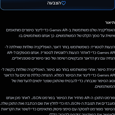
הצבעה
הצבעת!
תיאור
האפליקציה שלנו משתמשת ב-Gemini API כדי ליצור סיפורים מותאמים
אישית על סמך הקלט של המשתמשים. כך אנחנו משתמשים בו:
הצעות לסטוריז: כשמשתמש בוחר ז'אנר, האפליקציה שולחת שאילתה ל-
Gemini API כדי לאחזר הצעות רלוונטיות לסטוריז. אנחנו מספקים ל-API
הנחיה עם ציון הז'אנר ומבקשים רשימה של סוגי סיפורים פוטנציאליים.
יצירת סיפור: אחרי שמשתמש בוחר סוג סיפור, האפליקציה שולחת בקשה ל-
Gemini API כדי ליצור את הסיפור המלא. ההנחיה כוללת פרטים על הז'אנר
וסוג הסיפור שנבחרו, כדי להבטיח שהתוכן שנוצר יתאים להעדפות של
המשתמשים.
פורמט התוכן: ה-API מחזיר את הסיפור בפורמט JSON. לאחר מכן אנחנו
מעבדים את תגובת ה-JSON הזו כדי לחלץ את שם הכתבה ואת התוכן שלה.
הסיפור מפורמט לפסקה עם סימני פיסוק מתאימים כדי לשפר את הקריאוּת
ולאפשר את הפונקציה 'טקסט לדיבור' (TTS).