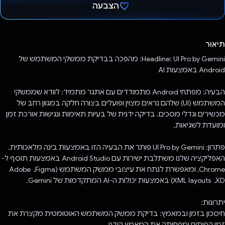
הצבעה
הצבעת!
תיאור
Headline: UI Pro by Gemini: מהפכה בבדיקת ממשקי המשתמש של
Android באמצעות AI
הבעיה: מפתחי Android מתמודדים עם אתגר מתמיד: לוודא שממשקי
המשתמש (UI) שלהם נראים מצוין ופועלים בצורה חלקה במגוון רחב של
מכשירים וגדלי מסכים. בדיקה ידנית של בעיות תאימות ונגישות אורכת זמן
ומועדת לשגיאות.
פתרון: UI Pro by Gemini פותר את הבעיה הזו באמצעות בינה מלאכותית.
האפליקציה שלנו משתלבת ישירות עם Android Studio באמצעות תוסף ל-
Chrome, ומאפשרת לנתח את עיצובי ממשק המשתמש (Figma, ‏ Adobe
XD, ‏ XML layouts) באמצעות יכולות ה-AI המתקדמות של Gemini.
יתרונות:
חיסכון בזמן ובמאמץ: בדיקת ממשק המשתמש האוטומטית מקצרת את
זמן הפיתוח ומפחיתה את המאמץ הידני.