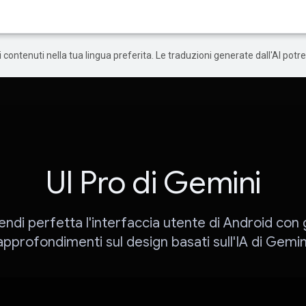
 i contenuti nella tua lingua preferita. Le traduzioni generate dall'AI pot
UI Pro di Gemini
endi perfetta l'interfaccia utente di Android con g
approfondimenti sul design basati sull'IA di Gemin