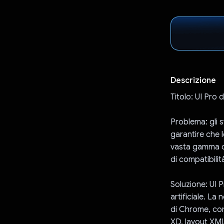
Descrizione
Titolo: UI Pro 
Problema: gli 
garantire che 
vasta gamma di
di compatibilit
Soluzione: UI 
artificiale. L
di Chrome, con
XD, layout XML)