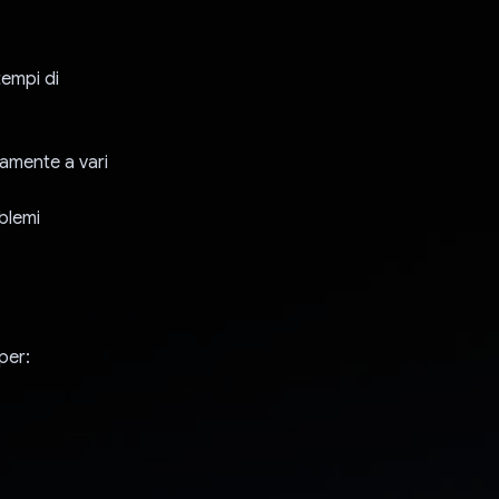
tempi di
tamente a vari
blemi
per: