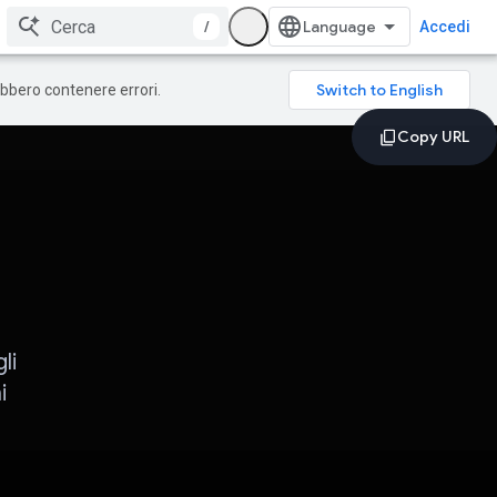
/
Accedi
rebbero contenere errori.
li
i