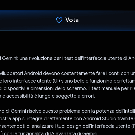
Vota
Ho votato
di Gemini: una rivoluzione per i test dell'interfaccia utente di An
sviluppatori Android devono costantemente fare i conti con u
le loro interfacce utente (UI) siano belle e funzionino perfett
 dispositivi e dimensioni dello schermo. Il test manuale per ri
à e accessibilità è lungo e soggetto a errori.
Pro di Gemini risolve questo problema con la potenza dell'intel
a nostra app si integra direttamente con Android Studio tramite
sentendoti di analizzare i tuoi design dell'interfaccia utente
 con le funzionalità di IA avanzata di Gemini.