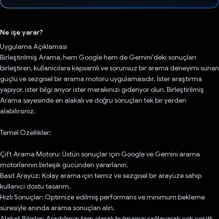
Oy verildi.
Ne işe yarar?
Uygulama Açıklaması
Birleştirilmiş Arama, hem Google hem de Gemini'deki sonuçları
birleştiren, kullanıcılara kapsamlı ve sorunsuz bir arama deneyimi sunan
güçlü ve sezgisel bir arama motoru uygulamasıdır. İster araştırma
yapıyor, ister bilgi arıyor ister merakınızı gideriyor olun, Birleştirilmiş
Arama sayesinde en alakalı ve doğru sonuçları tek bir yerden
alabilirsiniz.
Temel Özellikler:
Çift Arama Motoru: Üstün sonuçlar için Google ve Gemini arama
motorlarının birleşik gücünden yararlanın.
Basit Arayüz: Kolay arama için temiz ve sezgisel bir arayüze sahip
kullanıcı dostu tasarım.
Hızlı Sonuçlar: Optimize edilmiş performans ve minimum bekleme
süresiyle anında arama sonuçları alın.
Alakalı Bilgiler: Aradığınızı tam olarak bulmanızı sağlayarak çok çeşitli