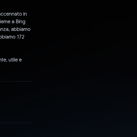
 accennato in
sieme a Bing
tanza, abbiamo
abbiamo 172
te, utile e