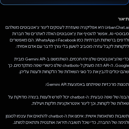
הצבעת!
תיאור
UrbanChat.ai היא אפליקציה שעוזרת לעסקים ליצור צ'אטבוטים משלהם
מבוססי-AI. אפשר להוסיף את צ'אטבוטים האלה לאתרים של חברות
ולדפים ברשתות חברתיות כמו Facebook ו-WhatsApp. הם מאפשרים
ללקוחות לקבל עזרה מסביב לשעון בלי צורך לדבר עם אדם אמיתי.
כדי שהצ'אטבוטים שלנו יהיו חכמים, השתמשנו ב-Gemini API מבית
Google. ה-API הזה מעניק ל-chatbots שלנו כישורי שפה מתקדמים, כך
שהם יכולים להבין את כל סוגי השאלות של הלקוחות ולענות עליהן.
תכונות מרכזיות שפיתחנו באמצעות Gemini API:
הבנה של שפה טבעית: ה-chatbot יכול לפרש ולענות בצורה מדויקת על
שאלות של לקוחות, וכך ליצור אינטראקציות חלקות ויעילות.
תשובות מותאמות אישית: אימנו את ה-chatbot להתאים את עצמו לסגנון
ולנימה של החברה, כדי שכל תשובה תיראה אותנטית ותתאים למותג.