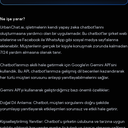
Oy verildi.
Ne işe yarar?
UrbanChat.ai, işletmelerin kendi yapay zeka chatbot'larını
oluşturmasına yardımcı olan bir uygulamadır. Bu chatbot'lar şirket web
sitelerine ve Facebook ile WhatsApp gibi sosyal medya sayfalarına
eklenebilir. Müşterilerin gerçek bir kişiyle konuşmak zorunda kalmadan
7/24 yardım almasına olanak tanır.
Chatbot'larımızı akıllı hale getirmek için Google'ın Gemini API'sini
kullandık. Bu API, chatbot'larımıza gelişmiş dil becerileri kazandırarak
her türlü müşteri sorusunu anlayıp yanıtlayabilmelerini sağlar.
Gemini API'yi kullanarak geliştirdiğimiz bazı önemli özellikler:
Doğal Dil Anlama: Chatbot, müşteri sorgularını doğru şekilde
yorumlayıp yanıtlayarak etkileşimleri sorunsuz ve etkili hale getirir.
Kişiselleştirilmiş Yanıtlar: Chatbot'u şirketin üslubuna ve tarzına uygun
şekilde eğiterek her yanıtın marka ile tutarlı ve özgün olmasını sağlarız.