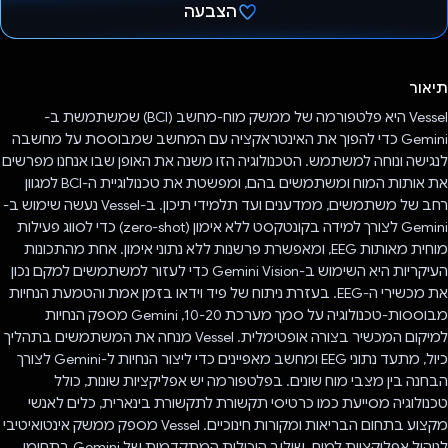
הצבעה
הצבעת!
תיאור
Vessel היא פלטפורמה של ממשק מוח-מחשב (BCI) שמשתמשת ב-
Gemini כדי להפוך את האינטראקציה עם המחשב שמבוססת על מחשבה
לנגישה ונוחה למשתמש. הטכנולוגיה הזו משנה את האופן שבו אנחנו מפרשים
את אותות המוח ומשתמשים בהם, ומפשטת את טכנולוגיית ה-BCI למגוון
רחב של משתמשים, ממדענים ועד תלמידי תיכון. ב-Vessel נעשה שימוש ב-
Gemini לצורך למידה בקונטקסט ללא אימון (zero-shot) כדי לסווג פעילות
מוחית מאותות EEG, ומאפשרת פרשנות ללא נתוני אימון. אחת מהתכונות
העיקריות היא השימוש ב-Gemini Vision כדי לעזור למשתמשים למקם נכון
את מכשירי ה-EEG. בעזרת ניתוח של פיד וידאו בזמן אמת והטמעת הנחיות
מבוססות-טכנולוגיה על סמך מערכת 10-20, Gemini מספק הנחיות
למיקום המכשיר בצורה אופטימלית. Vessel מנחה את המשתמשים בתהליך
כיול, מתעד נתוני EEG ומחשב מאפיינים כדי ליצור הנחיות ל-Gemini לצורך
הבחנה בין מצבי מוח שונים. בפלטפורמה יש אפליקציות שונות, כולל
טכנולוגיה מסייעת כמו כרטיסי תקשורת לתקשורת בינארית, כלים לאנשי
מקצוע בתחום הבריאות ומקורות חינוכיים. Vessel מספק ממשק אינטואיטיבי
לניהול אפליקציות למוח. שילוב היכולות המתקדמות של Gemini בתחומי