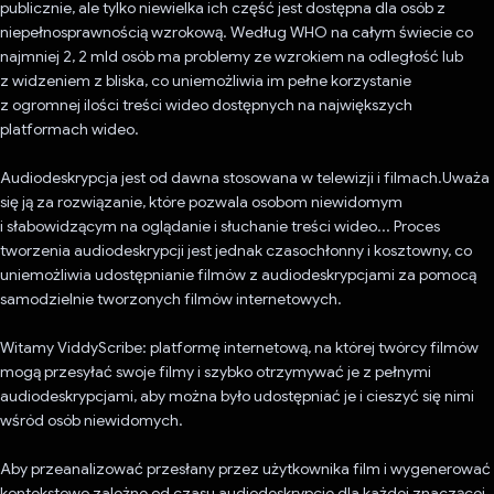
publicznie, ale tylko niewielka ich część jest dostępna dla osób z
niepełnosprawnością wzrokową. Według WHO na całym świecie co
najmniej 2, 2 mld osób ma problemy ze wzrokiem na odległość lub
z widzeniem z bliska, co uniemożliwia im pełne korzystanie
z ogromnej ilości treści wideo dostępnych na największych
platformach wideo.
Audiodeskrypcja jest od dawna stosowana w telewizji i filmach.Uważa
się ją za rozwiązanie, które pozwala osobom niewidomym
i słabowidzącym na oglądanie i słuchanie treści wideo... Proces
tworzenia audiodeskrypcji jest jednak czasochłonny i kosztowny, co
uniemożliwia udostępnianie filmów z audiodeskrypcjami za pomocą
samodzielnie tworzonych filmów internetowych.
Witamy ViddyScribe: platformę internetową, na której twórcy filmów
mogą przesyłać swoje filmy i szybko otrzymywać je z pełnymi
audiodeskrypcjami, aby można było udostępniać je i cieszyć się nimi
wśród osób niewidomych.
Aby przeanalizować przesłany przez użytkownika film i wygenerować
kontekstowo zależne od czasu audiodeskrypcje dla każdej znaczącej