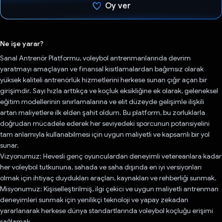
Oy ver
Oy verildi.
Ne işe yarar?
Sanal Antrenör Platformu, voleybol antrenmanlarında devrim
yaratmayı amaçlayan ve finansal kısıtlamalardan bağımsız olarak
yüksek kaliteli antrenörlük hizmetlerini herkese sunan çığır açan bir
girişimdir. Sayı hızla arttıkça ve koçluk eksikliğine ek olarak, geleneksel
eğitim modellerinin sınırlamalarına ve elit düzeyde gelişimle ilişkili
artan maliyetlere ilk elden şahit oldum. Bu platform, bu zorluklarla
doğrudan mücadele ederek her seviyedeki sporcunun potansiyelini
tam anlamıyla kullanabilmesi için uygun maliyetli ve kapsamlı bir yol
sunar.
Vizyonumuz: Hevesli genç oyunculardan deneyimli vetereanlara kadar
her voleybol tutkununa, sahada ve saha dışında en iyi versiyonları
olmak için ihtiyaç duydukları araçları, kaynakları ve rehberliği sunmak.
Misyonumuz: Kişiselleştirilmiş, ilgi çekici ve uygun maliyetli antrenman
deneyimleri sunmak için yenilikçi teknoloji ve yapay zekadan
yararlanarak herkese dünya standartlarında voleybol koçluğu erişimi
sağlamak.