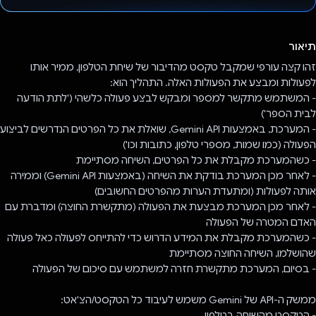
הצבעת!
תיאור
זהו קצה עורפי שמקבל טקסט מהדיבור של שיחת הטלפון, ממיר אותו
לפעולות ומבצע את הפעולות האלה. התהליך הוא:
- המשתמש מתקשר למספר ומבקש לבצע פעולה כלשהי ('לתת הודעה
לבית הספר')
- המערכת, באמצעות Gemini API, שואלת את כל הפרטים הנדרשים לביצוע
הפעולה (כמו שמות, מספרי טלפון, כתובות וכו')
- כשהמערכת מקבלת את כל הפרטים, השיחה מסתיימת
- לאחר מכן המערכת בודקת את השיחה (באמצעות Gemini API) וממירה
אותה לפעולות (ומתעדת הערות מהפרטים החשובים)
- לאחר מכן המערכת מבצעת את הפעולה (מתקשרת החוצה) ומדברת עם
האדם המטרה של הפעולה
- כשהמערכת מקבלת את המידע הדרוש כדי להתייחס לפעולה כאל פעולה
שהושלמו, השיחה החוצה מסתיימת
- בסיום, המערכת מתקשרת חזרה למשתמש עם סיכום של הפעולה
ממשק ה-API של Gemini משמש לעיבוד כל הטקסט/הצ'אט:
- הטקסט מהשיחה בטלפון