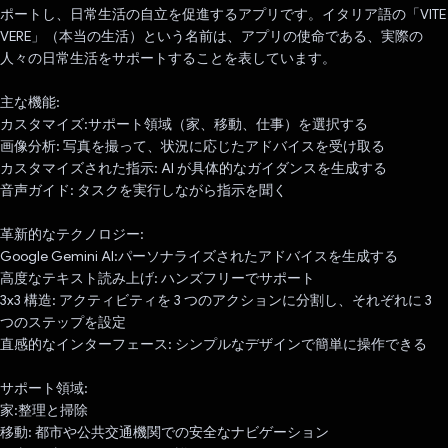
ポートし、日常生活の自立を促進するアプリです。イタリア語の「VITE
VERE」（本当の生活）という名前は、アプリの使命である、実際の
人々の日常生活をサポートすることを表しています。
主な機能:
カスタマイズ:サポート領域（家、移動、仕事）を選択する
画像分析: 写真を撮って、状況に応じたアドバイスを受け取る
カスタマイズされた指示: AI が具体的なガイダンスを生成する
音声ガイド: タスクを実行しながら指示を聞く
革新的なテクノロジー:
Google Gemini AI:パーソナライズされたアドバイスを生成する
高度なテキスト読み上げ: ハンズフリーでサポート
3x3 構造: アクティビティを 3 つのアクションに分割し、それぞれに 3
つのステップを設定
直感的なインターフェース: シンプルなデザインで簡単に操作できる
サポート領域:
家:整理と掃除
移動: 都市や公共交通機関での安全なナビゲーション