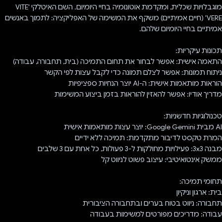
מוגבלויות שכלית, ומקדמת אוטונומיה בחיי היומיום. השם האיטלקי 'VITE
VERE' (חיים אמיתיים) משקף את המשימה של האפליקציה: לתמוך באנשים
אמיתיים בחיי היומיום שלהם.
תכונות עיקריות:
התאמה אישית: אפשר לבחור את תחום התמיכה (בית, תחבורה, עבודה)
ניתוח תמונות: אפשר לצלם תמונה כדי לקבל עצות לפי הקשר
הוראות מותאמות אישית: ה-AI יוצר הנחיות ספציפיות
מדריך אודיו: אפשר להאזין להוראות בזמן ביצוע המשימות
טכנולוגיות חדשניות:
AI מבית Google Gemini: יוצר עצות מותאמות אישית
המרת טקסט לדיבור מתקדמת: תמיכה ללא ידיים
מבנה 3x3: פעילויות מחולקות ל-3 פעולות, כל אחת עם 3 שלבים
ממשק אינטואיטיבי: עיצוב פשוט לניווט קל
תחומי תמיכה:
בית: ארגון וניקיון
תחבורה: ניווט בטוח בערים ובתחבורה הציבורית
עבודה: מדריכים מפורטים למשימות בעבודה