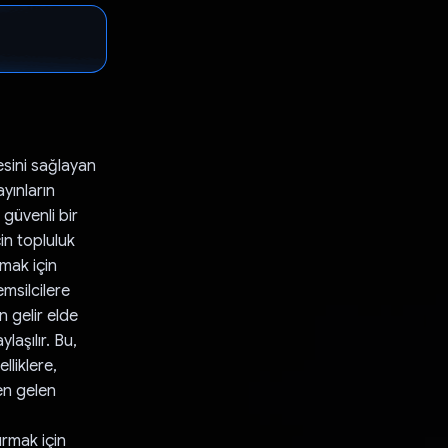
esini sağlayan
ayınların
güvenli bir
in topluluk
amak için
emsilcilere
n gelir elde
ylaşılır. Bu,
lliklere,
en gelen
urmak için