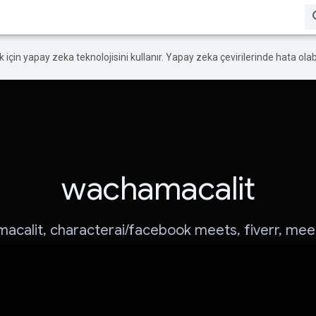
ek için yapay zeka teknolojisini kullanır. Yapay zeka çevirilerinde hata olabi
wachamacalit
acalit, characterai/facebook meets, fiverr, mee