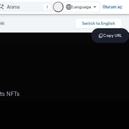
/
Oturum aç
lir.
ts NFTs