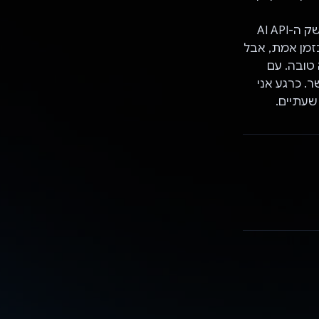
לא בטוח שזה יקרה, אבל יש לי גם הנחיה ל'חדשות' שלא פועלת עם Gemini. ממשק ה-AI API
קבל יותר חדשות בזמן אמת, אבל
Gemi מצליח לסכם את נתוני ה-JSON בצורה טובה. עם
ר. כרגע אני