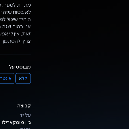
מתחת למפה, מוצגת הנ
זאת, אין לי אפ
צריך להסתמך על סיכומי 
מבוסס על
ללא
אינטרנט/me
קבוצה
על ידי
ג'ון מוסקארילו (John Moscarillo) – הבעלים של signing Webs, Inc