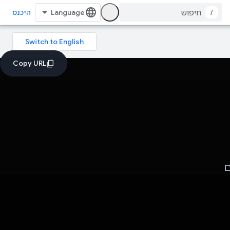
/
היכנס