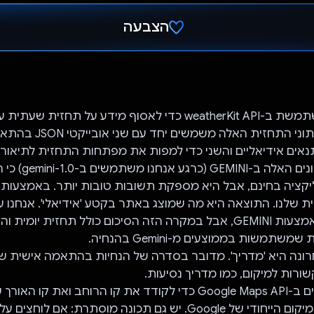
הצבעה
הצבעת!
האפליקציה משתמשת ב-weatherKit API כדי לאסוף מידע על תחזית
רוחב ספציפי. נתוני התחזית האלה 
תנאים אידיאליים והשני כדי למפות את מפתחות התחזית לתיאורים
יקציה בחינם, אבל היא מספקת תשובות טובות יותר. באמצעות 
שלנו. התוצאה היא מה שמוצג באתר בקטע 'אידיאלי'. אנחנו ע
עבור 'סיכום', באמצעות GEMINI, אבל במקרה הזה הסיכום כולל תחזית יומית 
תמשות בממוצעים מ-Gemini בהנחיה.
נה היא 'מדריך'. מדובר בסדרה של הנחיות בהתאמה אישית שא
אנחנו משתמשים ב-Google Maps API כדי לקודד את קו הרוחב ואת ק
רחוב או לקוד המיקום הייחודי של Google. יש גם תכונה מוסתרת: אם 