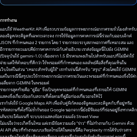
โหวตแล้ว
การทำงาน
แอปใช้ WeatherKit API เพื่อรวบรวมข้อมูลการพยากรณ์อากาศรายชั่วโมงสำหรับ
ลองจิจูด/ละติจูดที่เฉพาะเจาะจง การใช้ข้อมูลการคาดการณ์นี้ร่วมกับออบเจ็กต์
JSON ที่กําหนดเอง 2 รายการ โดย 1 รายการจะระบุสภาพอากาศที่เหมาะสม และ
อีกรายการจะแมปคีย์การคาดการณ์กับคําอธิบาย เราส่งข้อมูลนี้ไปยัง GEMINI
(ปัจจุบันใช้ gemini-1.0) เนื่องจาก 1.5 มีราคาแพงเกินไปสำหรับแอปที่ไม่มีค่าใช้
จ่าย แต่ให้คำตอบที่ดีกว่า ใช้พรอมต์ที่กำหนดเอง ผลลัพธ์คือสิ่งที่คุณเห็นใน
เว็บไซต์ในส่วน "เหมาะสําหรับผู้ใช้" เราทําเช่นนี้สําหรับ "สรุป" ด้วยโดยใช้ GEMINI
แต่ในกรณีนี้สรุปจะใช้การพยากรณ์อากาศรายวันและพรอมต์ที่กําหนดเองซึ่งใช้ค่า
เฉลี่ยจาก GEMINI ในพรอมต์
รายการสุดท้ายคือ "คู่มือ" ซึ่งเป็นชุดพรอมต์ที่กําหนดเองที่เราขอให้ GEMINI
แสดงซึ่งเกี่ยวข้องกับสถานที่ตั้งตามที่คู่มือท่องเที่ยวอาจให้ไว้
เรากําลังใช้ Google Maps API เพื่อจับคู่พิกัดลองจิจูดและละติจูดกับที่อยู่หรือ
รหัสสถานที่ตั้งที่ไม่ซ้ำกันของ Google นอกจากนี้ยังมีฟีเจอร์ที่ซ่อนอยู่ซึ่งหากคลิก
เส้นประใต้แผนที่ ระบบจะแสดงข้อความแจ้ง Street View
ไม่แน่ใจว่าจะเกิดขึ้นไหม แต่เรามีข้อความแจ้ง "ข่าว" ที่ไม่ทำงานกับ Gemini ด้วย
AI API เดียวที่ทํางานแบบเรียลไทม์ได้ในตอนนี้คือ Perplexity การได้รับข่าวสาร
แบบเรียลไทม์เพิ่มเติมคงจะดีมาก แต่เราเชื่อว่าเรากำลังดำเนินการอยู่ ตอนนี้