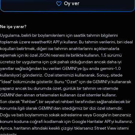
Oy ver
Oy verildi.
Ne işe yarar?
Uygulama, belirli bir boylam/enlem için saatlik tahmin bilgilerini
toplamak üzere weatherKit API'yi kullanır. Bu tahmin verilerini, biri ideal
koşulları belirtmek, diğeri ise tahmin anahtarlarını açıklamalarla
eşlemek için iki özel JSON nesnesi ile birlikte kullanın. 1.5 sürümü
ücretsiz bir uygulama için çok pahalı olduğundan ancak daha iyi
yanıtlar sağladığından bu verileri GEMINI'ye (şu anda gemini-1.0
kullanılıyor) göndeririz. Özel istemimizi kullanarak. Sonuç, sitede
"İdeal" bölümünde gösterilir. Bunu "Özet" için de GEMINI'yi kullanarak
yaparız ancak bu durumda özet, günlük bir tahmin ve istemde
GEMINI'den alınan ortalamaları kullanan özel istemler kullanır.
Son olarak "Rehber", bir seyahat rehberi tarafından sağlanabilecek bir
konumla ilgili olarak GEMINI'den istediğimiz bir dizi özel istemdir.
Doğu ve batı boylamımızı sokak adreslerine veya Google'ın benzersiz
konum koduna coğrafi kodlamak için Google Haritalar API'yi kullanırız.
Ayrıca, haritanın altındaki kesikli çizgiyi tıklarsanız Street View istemi
gösterilir.