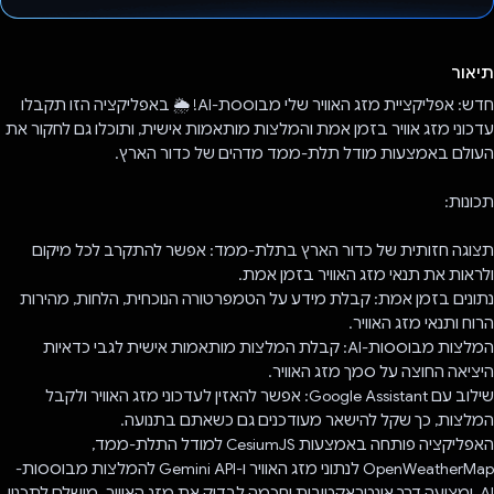
הצבעת!
תיאור
חדש: אפליקציית מזג האוויר שלי מבוססת-AI! 🌦️ באפליקציה הזו תקבלו
עדכוני מזג אוויר בזמן אמת והמלצות מותאמות אישית, ותוכלו גם לחקור את
העולם באמצעות מודל תלת-ממד מדהים של כדור הארץ.
תכונות:
תצוגה חזותית של כדור הארץ בתלת-ממד: אפשר להתקרב לכל מיקום
ולראות את תנאי מזג האוויר בזמן אמת.
נתונים בזמן אמת: קבלת מידע על הטמפרטורה הנוכחית, הלחות, מהירות
הרוח ותנאי מזג האוויר.
המלצות מבוססות-AI: קבלת המלצות מותאמות אישית לגבי כדאיות
היציאה החוצה על סמך מזג האוויר.
שילוב עם Google Assistant: אפשר להאזין לעדכוני מזג האוויר ולקבל
המלצות, כך שקל להישאר מעודכנים גם כשאתם בתנועה.
האפליקציה פותחה באמצעות CesiumJS למודל התלת-ממד,
OpenWeatherMap לנתוני מזג האוויר ו-Gemini API להמלצות מבוססות-
AI, ומציעה דרך אינטראקטיבית וחכמה לבדוק את מזג האוויר. מושלם לתכנון