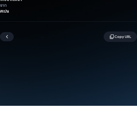
จาก
สเปน