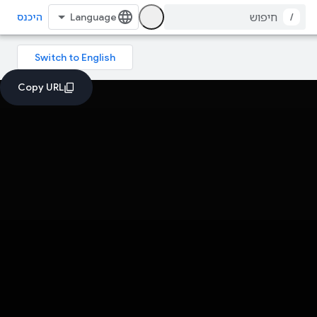
/
היכנס