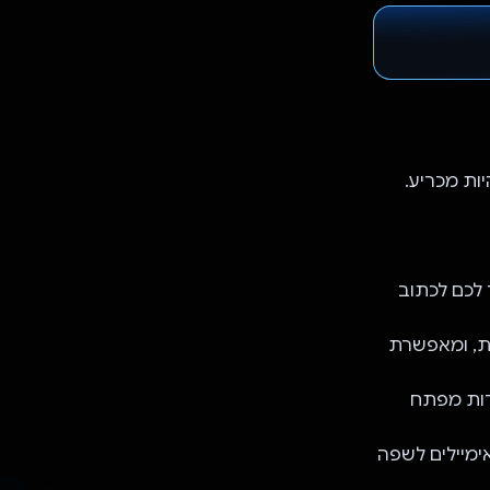
יות מכריע.
: העוזר האישי לכתיבה שמבוסס על AI ב-Wemail עוזר לכם לכתוב
עה תשובות מתאימות, ומאפשרת
-ה-AI ב-Wemail מחלצת נקודות מפתח
תרגום המשולבת ב-Wemail מתרגמת אימיילים לשפה