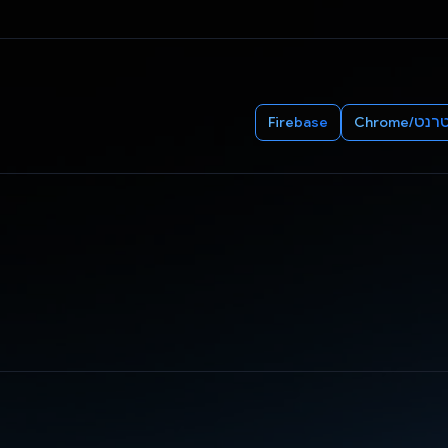
ט/Chrome
Firebase