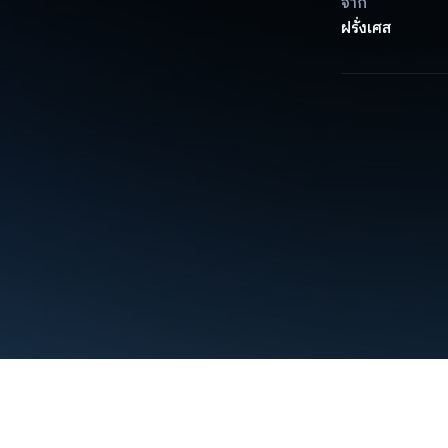
จาก
ฝรั่งเศส