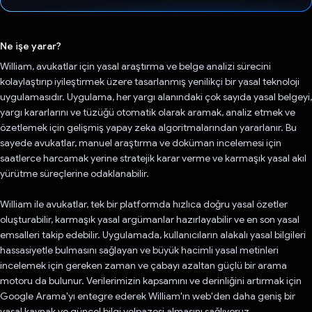
Oy verildi.
Ne işe yarar?
William, avukatlar için yasal araştırma ve belge analizi sürecini
kolaylaştırıp iyileştirmek üzere tasarlanmış yenilikçi bir yasal teknoloji
uygulamasıdır. Uygulama, her yargı alanındaki çok sayıda yasal belgeyi,
yargı kararlarını ve tüzüğü otomatik olarak aramak, analiz etmek ve
özetlemek için gelişmiş yapay zeka algoritmalarından yararlanır. Bu
sayede avukatlar, manuel araştırma ve doküman incelemesi için
saatlerce harcamak yerine stratejik karar verme ve karmaşık yasal akıl
yürütme süreçlerine odaklanabilir.
William ile avukatlar, tek bir platformda hızlıca doğru yasal özetler
oluşturabilir, karmaşık yasal argümanlar hazırlayabilir ve en son yasal
emsalleri takip edebilir. Uygulamada, kullanıcıların alakalı yasal bilgileri
hassasiyetle bulmasını sağlayan ve büyük hacimli yasal metinleri
incelemek için gereken zaman ve çabayı azaltan güçlü bir arama
motoru da bulunur. Verilerimizin kapsamını ve derinliğini artırmak için
Google Arama'yı entegre ederek William'ın web'den daha geniş bir
yasal kaynak ve güncel bilgi yelpazesi almasını sağlıyoruz.