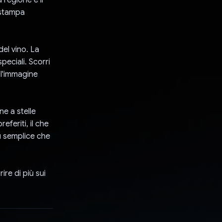
a stampa
el vino. La
peciali. Scorri
 l'immagine
ne a stelle
eferiti, il che
iù semplice che
re di più sui