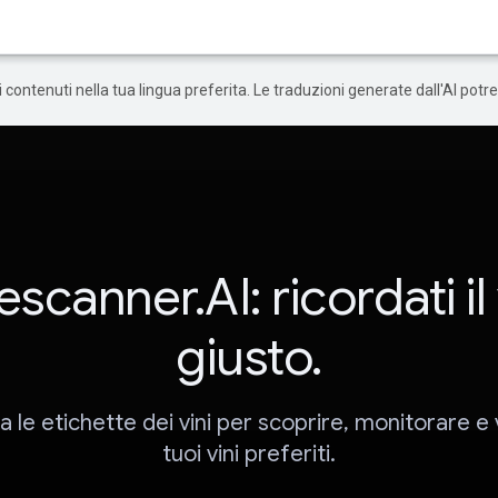
 i contenuti nella tua lingua preferita. Le traduzioni generate dall'AI pot
scanner.AI: ricordati il
giusto.
 le etichette dei vini per scoprire, monitorare e 
tuoi vini preferiti.