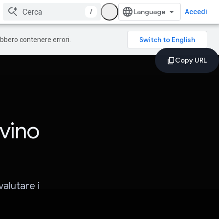
/
Accedi
rebbero contenere errori.
 vino
valutare i