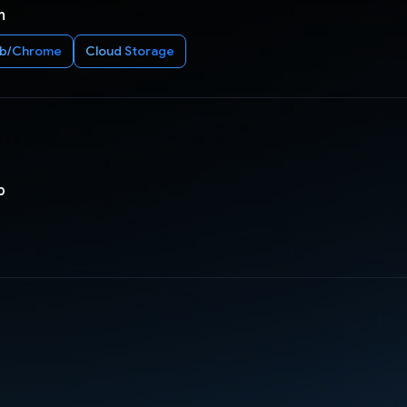
n
b/Chrome
Cloud Storage
p