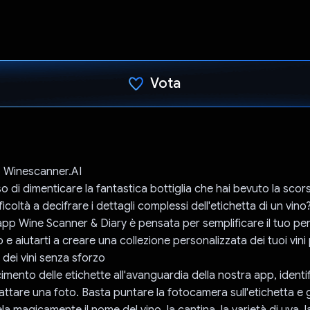
Vota
Ho votato
o Winescanner.AI
so di dimenticare la fantastica bottiglia che hai bevuto la sco
icoltà a decifrare i dettagli complessi dell'etichetta di un vino?
L'app Wine Scanner & Diary è pensata per semplificare il tuo pe
e aiutarti a creare una collezione personalizzata dei tuoi vini p
 dei vini senza sforzo
imento delle etichette all'avanguardia della nostra app, identifi
attare una foto. Basta puntare la fotocamera sull'etichetta e
la magicamente il nome del vino, la cantina, la varietà di uva, la