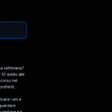
rsa settimana?
 Di' addio alle
rcorso nel
referiti.
care i vini è
 guardare
 regione e il