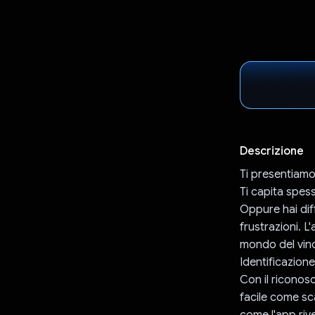
Descrizione
Ti presentiam
Ti capita spes
Oppure hai diff
frustrazioni. 
mondo del vino 
Identificazione
Con il riconosc
facile come sc
come l'app rive