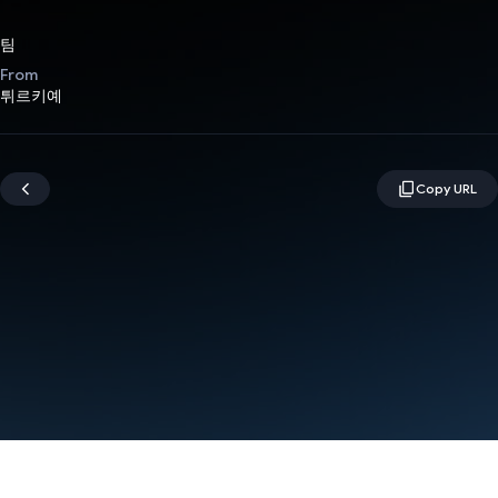
팀
From
튀르키예