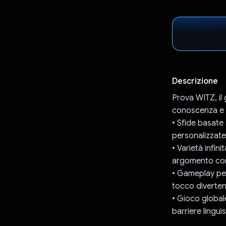
Descrizione
Prova WITZ, il 
conoscenza e l'
• Sfide basate
personalizzate
• Varietà infini
argomento con d
• Gameplay per
tocco diverten
• Gioco globale
barriere linguis