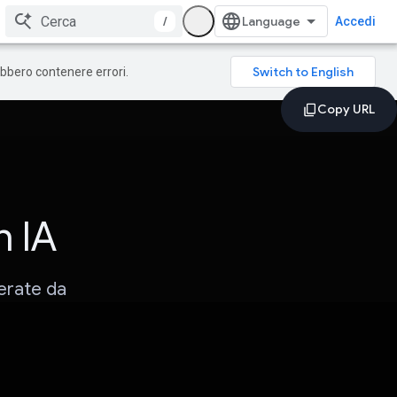
/
Accedi
rebbero contenere errori.
h IA
erate da