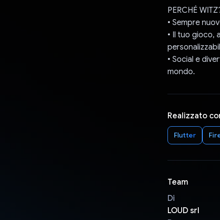
PERCHÉ WITZ
• Sempre nuove
• Il tuo gioco
personalizzabil
• Social e dive
mondo.
Realizzato co
Flutter
Fir
Team
Di
LOUD srl