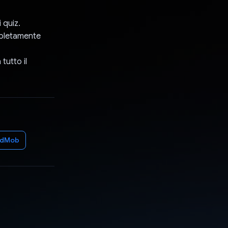
 quiz.
mpletamente
tutto il
AdMob