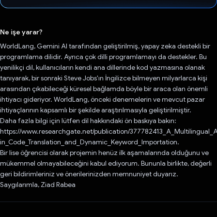
Oy verildi.
Ne işe yarar?
WorldLang, Gemini AI tarafından geliştirilmiş, yapay zeka destekli bir
programlama dilidir. Ayrıca çok dilli programlamayı da destekler. Bu
yenilikçi dil, kullanıcıların kendi ana dillerinde kod yazmasına olanak
tanıyarak, bir sonraki Steve Jobs'ın İngilizce bilmeyen milyarlarca kişi
arasından çıkabileceği küresel bağlamda böyle bir araca olan önemli
ihtiyacı gideriyor. WorldLang, önceki denemelerin ve mevcut pazar
ihtiyaçlarının kapsamlı bir şekilde araştırılmasıyla geliştirilmiştir.
Daha fazla bilgi için lütfen dil hakkındaki ön baskıya bakın:
https://www.researchgate.net/publication/377782413_A_Multilingual_
in_Code_Translation_and_Dynamic_Keyword_Importation.
Bir lise öğrencisi olarak projemin henüz ilk aşamalarında olduğunu ve
mükemmel olmayabileceğini kabul ediyorum. Bununla birlikte, değerli
geri bildirimleriniz ve önerilerinizden memnuniyet duyarız.
Saygılarımla, Ziad Rabea