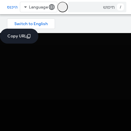
/
היכנס