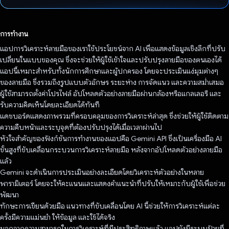
โหวตแล้ว
การทำงาน
แอปการวิเคราะห์ลายมือของเราใช้ประโยชน์จาก AI เพื่อแสดงข้อมูลเชิงลึกที่ปรับ
เปลี่ยนในแบบของคุณ ซึ่งจะช่วยให้ผู้ใช้เข้าใจและปรับปรุงลายมือของตนเองได้
แอปนี้เหมาะสำหรับทั้งนักการศึกษาและผู้ปกครอง โดยจะประเมินแง่มุมต่างๆ
ของลายมือ ซึ่งรวมถึงรูปแบบตัวอักษร ระยะห่าง การจัดแนว และความสม่ำเสมอ
ผู้ใช้สามารถตั้งค่าโปรไฟล์ อัปโหลดตัวอย่างลายมือผ่านกล้องหรือแกลเลอรี และ
รับความคิดเห็นโดยละเอียดได้ทันที
แดชบอร์ดแสดงภาพรวมที่ครอบคลุมของการวิเคราะห์ล่าสุด ซึ่งช่วยให้ผู้ใช้ติดตาม
ความคืบหน้าและระบุจุดที่ต้องปรับปรุงได้เมื่อเวลาผ่านไป
หัวใจสำคัญของฟังก์ชันการทำงานของแอปคือ Gemini API ซึ่งเป็นเครื่องมือ AI
ขั้นสูงที่ขับเคลื่อนกระบวนการวิเคราะห์ลายมือ หลังจากอัปโหลดตัวอย่างลายมือ
แล้ว
Gemini จะดำเนินการประเมินอย่างละเอียดโดยวิเคราะห์ตัวอย่างในหลาย
พารามิเตอร์ โดยจะให้คะแนนและแสดงคำแนะนำที่ปรับให้เหมาะกับผู้ใช้เพื่อช่วย
พัฒนา
ทักษะการเขียนด้วยมือ แนวทางที่ขับเคลื่อนโดย AI นี้ช่วยให้การวิเคราะห์แต่ละ
ครั้งมีความแม่นยำ ให้ข้อมูล และใช้ได้จริง
นอกจากความสามารถในการวิเคราะห์ที่มีประสิทธิภาพแล้ว แอปยังมีระบบป้ายที่