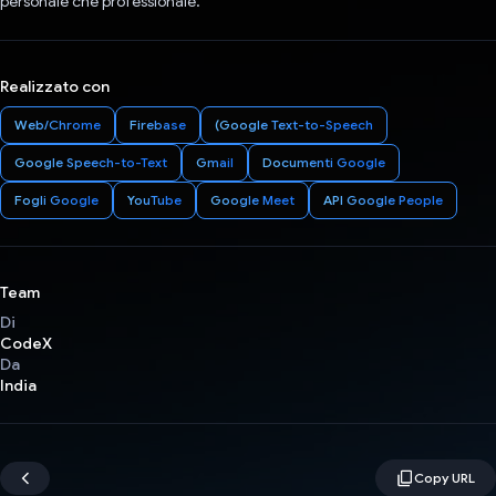
personale che professionale.
Realizzato con
Web/Chrome
Firebase
(Google Text-to-Speech
Google Speech-to-Text
Gmail
Documenti Google
Fogli Google
YouTube
Google Meet
API Google People
Team
Di
CodeX
Da
India