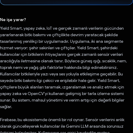
Oy verildi.
Ne işe yarar?
Yield Smart, yapay zeka, IoT ve gerçek zamanlı verilerin gücünden
yararlanarak bitki bakımı ve çiftçilikte devrim yaratacak şekilde
tasarlanmış yenilikçi bir uygulamadır. Uygulama, iki ana segmente
hizmet veriyor: şehir sakinleri ve çiftçiler. Yield Smart, şehirdeki
kullanıcılar için bitkilerin ihtiyaçlarını gerçek zamanlı sensör verileri
aracılığıyla iletmesine olanak tanır. Böylece güneş ışığı, sıcaklık, nem,
toprak nemi ve yağış gibi faktörler hakkında bilgi edinebilirsiniz.
Kullanıcılar bitkileriyle yazı veya ses yoluyla etkileşime geçebilir. Bu
sayede bitki bakımı ilgi çekici ve erişilebilir hale gelir. Yield Smart,
çiftçilere büyük alanları taramak, ızgaralamak ve analiz etmek için
yapay zeka ve OpenCV'yi kullanan gelişmiş bir tarla izleme sistemi
sunar. Bu sistem, mahsul yönetimi ve verim artışı için değerli bilgiler
sağlar.
Firebase, bu ekosistemde önemli bir rol oynar. Sensör verilerini anlık
olarak güncelleyerek kullanıcılar ile Gemini LLM arasında sorunsuz
iletişimi kolaylaştırır. Kullanıcının ses girişi kaydedilip metne