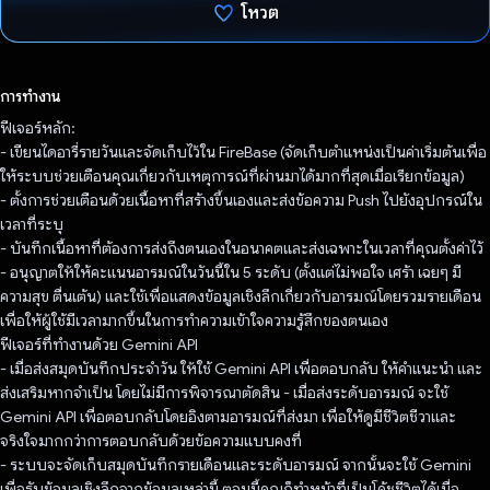
โหวต
โหวตแล้ว
การทำงาน
ฟีเจอร์หลัก:
- เขียนไดอารี่รายวันและจัดเก็บไว้ใน FireBase (จัดเก็บตำแหน่งเป็นค่าเริ่มต้นเพื่อ
ให้ระบบช่วยเตือนคุณเกี่ยวกับเหตุการณ์ที่ผ่านมาได้มากที่สุดเมื่อเรียกข้อมูล)
- ตั้งการช่วยเตือนด้วยเนื้อหาที่สร้างขึ้นเองและส่งข้อความ Push ไปยังอุปกรณ์ใน
เวลาที่ระบุ
- บันทึกเนื้อหาที่ต้องการส่งถึงตนเองในอนาคตและส่งเฉพาะในเวลาที่คุณตั้งค่าไว้
- อนุญาตให้ให้คะแนนอารมณ์ในวันนี้ใน 5 ระดับ (ตั้งแต่ไม่พอใจ เศร้า เฉยๆ มี
ความสุข ตื่นเต้น) และใช้เพื่อแสดงข้อมูลเชิงลึกเกี่ยวกับอารมณ์โดยรวมรายเดือน
เพื่อให้ผู้ใช้มีเวลามากขึ้นในการทำความเข้าใจความรู้สึกของตนเอง
ฟีเจอร์ที่ทำงานด้วย Gemini API
- เมื่อส่งสมุดบันทึกประจำวัน ให้ใช้ Gemini API เพื่อตอบกลับ ให้คำแนะนำ และ
ส่งเสริมหากจำเป็น โดยไม่มีการพิจารณาตัดสิน - เมื่อส่งระดับอารมณ์ จะใช้
Gemini API เพื่อตอบกลับโดยอิงตามอารมณ์ที่ส่งมา เพื่อให้ดูมีชีวิตชีวาและ
จริงใจมากกว่าการตอบกลับด้วยข้อความแบบคงที่
- ระบบจะจัดเก็บสมุดบันทึกรายเดือนและระดับอารมณ์ จากนั้นจะใช้ Gemini
เพื่อรับข้อมูลเชิงลึกจากข้อมูลเหล่านี้ ตอนนี้คุณก็ทำหน้าที่เป็นโค้ชชีวิตได้เมื่อ