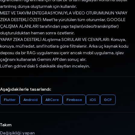
artırılmış dünya oluşturmak için kullanılır.
MEET VE TAKVİM ENTEGRASYONUYLA VİDEO OTURUMUNUN YAPAY
ZEKA DESTEKLİ ÖZETİ: Meet'te yürütülen tüm oturumlar, GOOGLE
ÇALIŞMA ALANLARI tarafından yapı taşları(video/transkriptler)
oluşturulduktan hemen sonra özetlenir.
YAPAY ZEKA DESTEKLİ ALıştırma SORULARI VE CEVAPLARI: Konuya,
konuya, müfredat, sınıf/notlara göre filtrelenir. Arka uç kaynak kodu
deposu da bir RAG uygulaması içerir ancak mobil uygulama, işlev
çağrısını kullanarak Gemini API'den sonuç alır.
Lütfen gdrive'daki 5 dakikalık slaytları inceleyin.
Aşağıdakilerle tasarlandı:
Flutter
Android
ARCore
Firebase
iOS
GCP
Takım
Değişikliği yapan