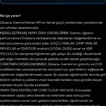
Oy verildi.
Ne işe yarar?
Ziksana, Gemini/Vertex API'nin temel güçlü yönlerinden yararlanmak
için sıfırdan tasarlanmıştır.
KİŞİSELLEŞTİRİLMŞ YAPAY ZEKA GERİ BİLDİRİMİ: Gemini, öğrenci
performansını Firestore veritabanında depolanan değerlendirme ve
test sonuçlarına göre analiz eder, GÜÇLÜ YANLAR, ZAYIF YANLAR,
FIRSATLAR ve TEHDİTLER analizini DOĞAL DİLİDE sunar ve VERİ
YOLCULU bir danışman/öğretmen gibi çalışır. Bu özelliği, devamsızlık
gibi diğer metrikleri de içerecek şekilde sürekli olarak geliştireceğiz.
ÖĞRETMEN DEĞERLENDİRMESİ: Ziksana, Gemini'nin görüntü ve OCR
özelliklerinden yararlanarak her soru/yanıt için geri bildirim sağlayarak
öğretmen değerlendirmesini yapar. Bu sayede öğretmenler anında geri
bildirim alırken iş yüklerini, insan kaynaklı hataları veya gözden kaçan
noktaları büyük ölçüde azaltabilir.
YAPAY ZEKA DESTEKLİ AR CORE CLOUD ANCHOR: Dünyadaki
nesnelerin yapay zeka destekli ve metinden sese dönüşümlü
açıklamalarını sunan yeni geliştirmeyle birlikte, öğretmenler ve
öğrencilerin öğrenmesi için ortak bir ortam sağlayan konuma dayalı