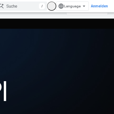
/
Anmelden
Fehler enthalten.
I