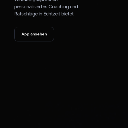
PenApple
personalisiertes Coaching und
VITE VERE
Ratschläge in Echtzeit bietet
App ansehen