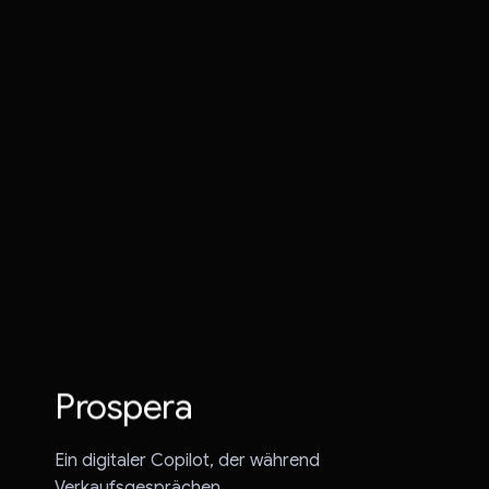
Jayu
VITE VERE
Prospera
KI übertreffen
Gaze Link
Everies
Trippy
Prospera
ViddyScribe
Ein digitaler Copilot, der während
Verkaufsgesprächen