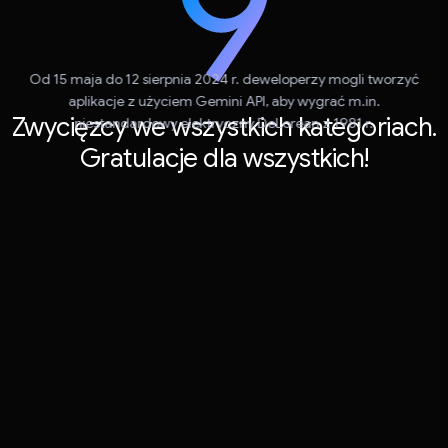
Od 15 maja do 12 sierpnia 2024 r. deweloperzy mogli tworzyć
aplikacje z użyciem Gemini API, aby wygrać m.in.
Zwycięzcy we wszystkich kategoriach.
niestandardowy elektryczny DeLorean z 1981 r.
Gratulacje dla wszystkich!